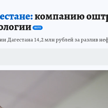
АФИША
ИСПЫТАНО НА СЕБЕ
естане:
компанию оштр
кологии
ФОТО
ии Дагестана 14,2 млн рублей за разлив не