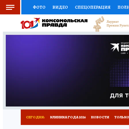
ФОТО
ВИДЕО
СПЕЦОПЕРАЦИЯ
ПОЛ
СОЦПОДДЕРЖКА
НАУКА
СПОРТ
КО
ВЫБОР ЭКСПЕРТОВ
ДОКТОР
ФИНАНС
КНИЖНАЯ ПОЛКА
ПРОГНОЗЫ НА СПОРТ
ПРЕСС-ЦЕНТР
НЕДВИЖИМОСТЬ
ТЕЛЕ
РАДИО КП
РЕКЛАМА
ТЕСТЫ
НОВОЕ 
СЕГОДНЯ:
КЛИНИКА ГОДА 2026
НОВОСТИ
ТОЛЬКО