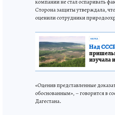
компании не стал оспаривать фак
Сторона защиты утверждала, что 
оценили сотрудники природоох
НАУКА
Над СССР
пришельце
изучала 
«Оценив представленные доказат
обоснованным», – говорится в с
Дагестана.