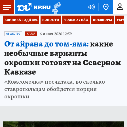
КЛИНИКА ГОДА 2026
НОВОСТИ
ТОЛЬКО У НАС
ВОЕНКОРЫ
УКРА
6 июля 2026 12:59
ОБЩЕСТВО
KP.RU
От айрана до том-яма:
какие
необычные варианты
окрошки готовят на Северном
Кавказе
«Комсомолка» посчитала, во сколько
ставропольцам обойдется порция
окрошки