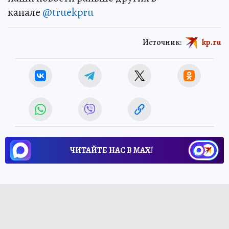
канале
@truekpru
Источник:
kp.ru
ЧИТАЙТЕ НАС В МАХ!