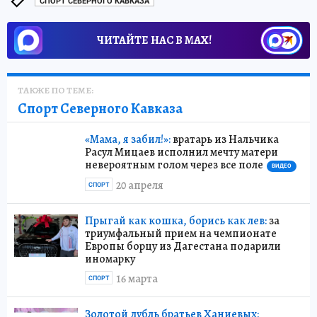
СПОРТ СЕВЕРНОГО КАВКАЗА
ЧИТАЙТЕ НАС В МАХ!
ТАКЖЕ ПО ТЕМЕ:
Спорт Северного Кавказа
«Мама, я забил!»:
вратарь из Нальчика
Расул Мицаев исполнил мечту матери
невероятным голом через все поле
ВИДЕО
20 апреля
СПОРТ
Прыгай как кошка, борись как лев:
за
триумфальный прием на чемпионате
Европы борцу из Дагестана подарили
иномарку
16 марта
СПОРТ
Золотой дубль братьев Ханиевых: