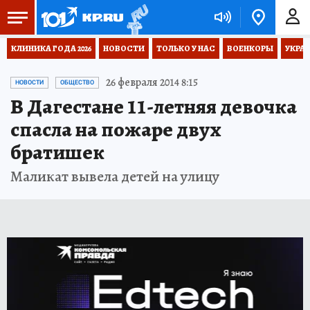
КЛИНИКА ГОДА 2026
НОВОСТИ
ТОЛЬКО У НАС
ВОЕНКОРЫ
УКРА
26 февраля 2014 8:15
НОВОСТИ
ОБЩЕСТВО
В Дагестане 11-летняя девочка
спасла на пожаре двух
братишек
Маликат вывела детей на улицу