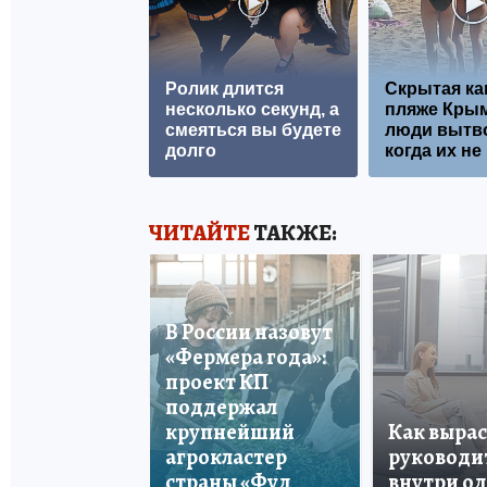
Ролик длится
Скрытая ка
несколько секунд, а
пляже Крым
смеяться вы будете
люди вытв
долго
когда их не 
ЧИТАЙТЕ
ТАКЖЕ:
В России назовут
«Фермера года»:
проект КП
поддержал
крупнейший
Как вырас
агрокластер
руководи
страны «Фуд
внутри о