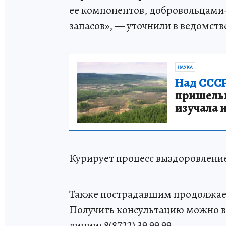
ее компонентов, добровольцами
запасов», — уточнили в ведомств
НАУКА
Над СССР
пришельце
изучала 
Курирует процесс выздоровление
Также пострадавшим продолжает
Получить консультацию можно в
линии: 8(8722) 39 99 99.