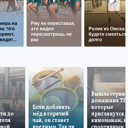
мера на
Ржу не переставая,
а: Что
это видео
Ролик из Омска:
оряют,
пересмотришь не
будете смеяться
видят...
раз
долго
Вышла серия
домашних ТВ
Если добавить
которые
ти до
мёд в горячий
приглянутся 
теля
чай, он станет
киноманам, и
дной
вредным. Так ли
спортивным