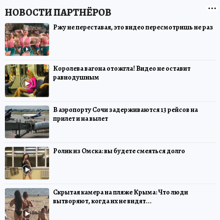
Ржу не переставая, это видео пересмотришь не раз
Королева вагона отожгла! Видео не оставит
равнодушным
В аэропорту Сочи задерживаются 13 рейсов на
прилет и на вылет
Ролик из Омска: вы будете смеяться долго
Скрытая камера на пляже Крыма: Что люди
вытворяют, когда их не видят...