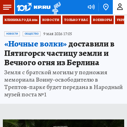
КЛИНИКА ГОДА 2026
НОВОСТИ
ТОЛЬКО У НАС
ВОЕНКОРЫ
УКРА
9 мая 2026 17:05
НОВОСТИ
ОБЩЕСТВО
«Ночные волки»
доставили в
Пятигорск частицу земли и
Вечного огня из Берлина
Земля с братской могилы у подножия
мемориала Воину-освободителю в
Трептов-парке будет передана в Народный
музей поста №1