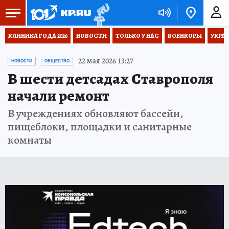
КЛИНИКА ГОДА 2026
НОВОСТИ
ТОЛЬКО У НАС
ВОЕНКОРЫ
УКРА
22 мая 2026 13:27
НОВОСТИ
ОБЩЕСТВО
В шести детсадах Ставрополя
начали ремонт
В учреждениях обновляют бассейн,
пищеблоки, площадки и санитарные
комнаты