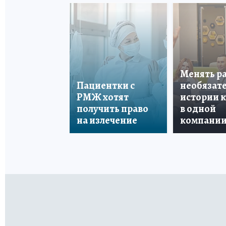
Менять р
Пациентки с
необязате
РМЖ хотят
истории 
получить право
в одной
на излечение
компани