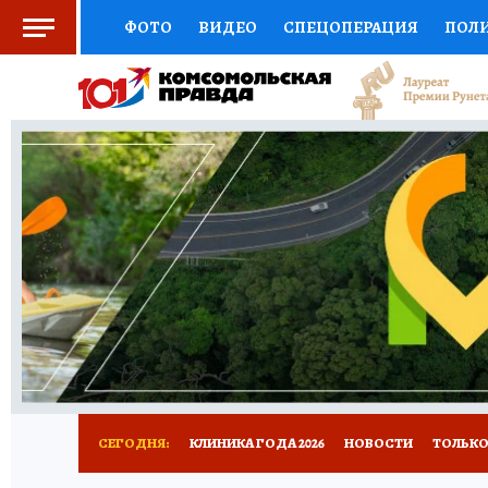
ФОТО
ВИДЕО
СПЕЦОПЕРАЦИЯ
ПОЛ
СОЦПОДДЕРЖКА
НАУКА
СПОРТ
КО
ВЫБОР ЭКСПЕРТОВ
ДОКТОР
ФИНАНС
КНИЖНАЯ ПОЛКА
ПРОГНОЗЫ НА СПОРТ
ПРЕСС-ЦЕНТР
НЕДВИЖИМОСТЬ
ТЕЛЕ
РАДИО КП
РЕКЛАМА
ТЕСТЫ
НОВОЕ 
СЕГОДНЯ:
КЛИНИКА ГОДА 2026
НОВОСТИ
ТОЛЬКО