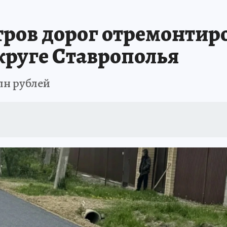
АФИША
ИСПЫТАНО НА СЕБЕ
тров дорог отремонтир
руге Ставрополья
лн рублей