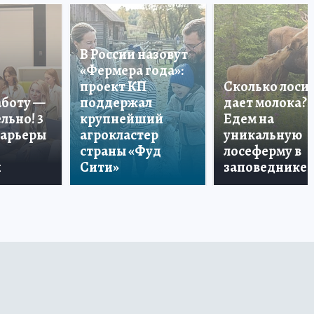
В России назовут
«Фермера года»:
проект КП
Сколько лоси
аботу —
поддержал
дает молока?
льно! 3
крупнейший
Едем на
карьеры
агрокластер
уникальную
страны «Фуд
лосеферму в
и
Сити»
заповеднике!