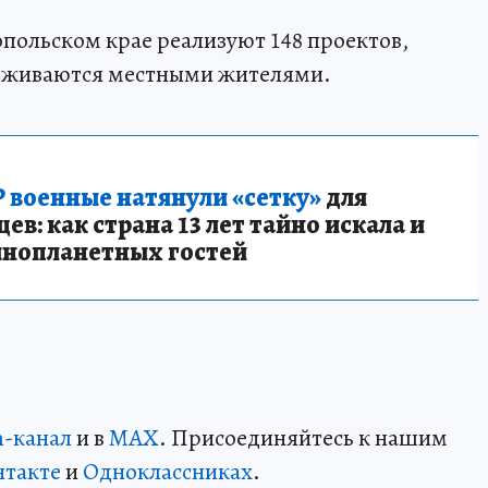
ропольском крае реализуют 148 проектов,
рживаются местными жителями.
 военные натянули «сетку»
для
в: как страна 13 лет тайно искала и
инопланетных гостей
m-канал
и в
MAX
. Присоединяйтесь к нашим
нтакте
и
Одноклассниках
.