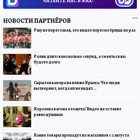
ЧИТАЙТЕ НАС В МАХ!
Ржу не переставая, это видео пересмотришь не раз
Ролик длится несколько секунд, а смеяться вы
будете долго
Скрытая камера на пляже Крыма: Что люди
вытворяют, когда их не видят...
Королева вагона отожгла! Видео не оставит
равнодушным
Какие товары пропадут из магазинов с 1 августа