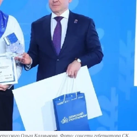
нерусского Ольга Калмыкова. Фото: соцсети губернатора СК.