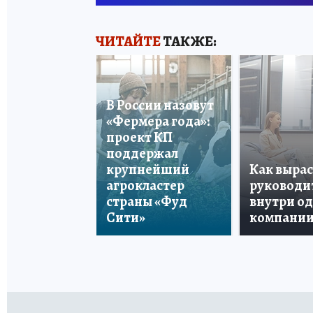
ЧИТАЙТЕ
ТАКЖЕ:
В России назовут
«Фермера года»:
проект КП
поддержал
крупнейший
Как вырас
агрокластер
руководи
страны «Фуд
внутри о
Сити»
компани