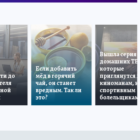
Вышла серия
домашних ТВ
Если добавить
которые
ти до
мёд в горячий
приглянутся 
теля
чай, он станет
киноманам, и
дной
вредным. Так ли
спортивным
и
это?
болельщикам