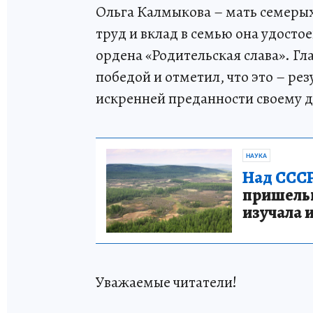
Ольга Калмыкова – мать семерых
труд и вклад в семью она удосто
ордена «Родительская слава». Гл
победой и отметил, что это – ре
искренней преданности своему д
НАУКА
Над СССР
пришельце
изучала 
Уважаемые читатели!