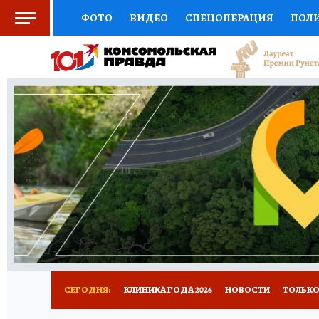
ФОТО
ВИДЕО
СПЕЦОПЕРАЦИЯ
ПОЛ
СОЦПОДДЕРЖКА
НАУКА
СПОРТ
КО
ВЫБОР ЭКСПЕРТОВ
ДОКТОР
ФИНАНС
КНИЖНАЯ ПОЛКА
ПРОГНОЗЫ НА СПОРТ
ПРЕСС-ЦЕНТР
НЕДВИЖИМОСТЬ
ТЕЛЕ
РАДИО КП
РЕКЛАМА
ТЕСТЫ
НОВОЕ 
СЕГОДНЯ:
КЛИНИКА ГОДА 2026
НОВОСТИ
ТОЛЬКО