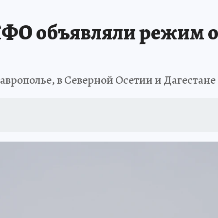
АФИША
ИСПЫТАНО НА СЕБЕ
КФО объявляли режим 
врополье, в Северной Осетии и Дагестане