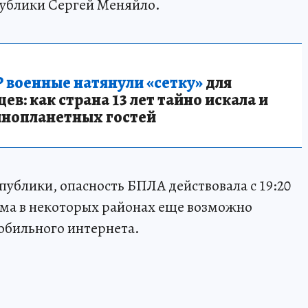
спублики Сергей Меняйло.
 военные натянули «сетку»
для
в: как страна 13 лет тайно искала и
инопланетных гостей
публики, опасность БПЛА действовала с 19:20
жима в некоторых районах еще возможно
обильного интернета.