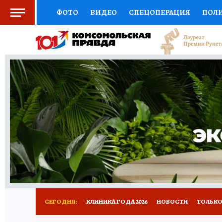
ФОТО
ВИДЕО
СПЕЦОПЕРАЦИЯ
ПОЛ
СОЦПОДДЕРЖКА
НАУКА
СПОРТ
КО
ВЫБОР ЭКСПЕРТОВ
ДОКТОР
ФИНАНС
КНИЖНАЯ ПОЛКА
ПРОГНОЗЫ НА СПОРТ
ПРЕСС-ЦЕНТР
НЕДВИЖИМОСТЬ
ТЕЛЕ
РАДИО КП
РЕКЛАМА
ТЕСТЫ
НОВОЕ 
СЕГОДНЯ:
КЛИНИКА ГОДА 2026
НОВОСТИ
ТОЛЬКО