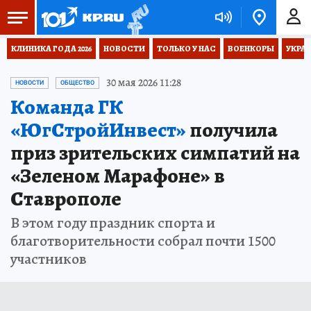
КЛИНИКА ГОДА 2026
НОВОСТИ
ТОЛЬКО У НАС
ВОЕНКОРЫ
УКРА
30 мая 2026 11:28
НОВОСТИ
ОБЩЕСТВО
Команда ГК
«ЮгСтройИнвест»
получила
приз зрительских симпатий на
«Зеленом Марафоне» в
Ставрополе
В этом году праздник спорта и
благотворительности собрал почти 1500
участников