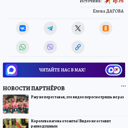
Источник:
kp.ru
Елена ДАГОВА
ЧИТАЙТЕ НАС В МАХ!
Ржу не переставая, это видео пересмотришь не раз
Королева вагона отожгла! Видео не оставит
равнодушным