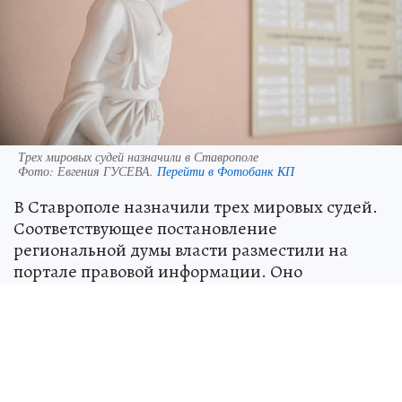
Трех мировых судей назначили в Ставрополе
Фото:
Евгения ГУСЕВА.
Перейти в Фотобанк КП
В Ставрополе назначили трех мировых судей.
Соответствующее постановление
региональной думы власти разместили на
портале правовой информации. Оно
подписано 28 мая 2026 года.
Согласно документу, с 1 июня 2026 года на
должность мирового судьи судебного участка
№10 Промышленного района Ставрополя
назначается Юрий Саркисян.