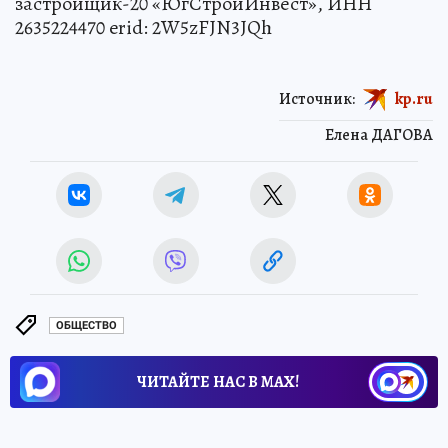
застройщик-20 «ЮгСтройИнвест», ИНН
2635224470 erid: 2W5zFJN3JQh
Источник:
kp.ru
Елена ДАГОВА
ОБЩЕСТВО
ЧИТАЙТЕ НАС В МАХ!