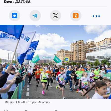
Елена ДАГОВА
Фото: ГК «ЮгСтройИнвест»