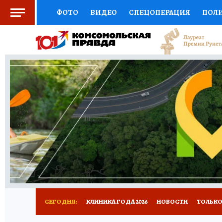
ФОТО
ВИДЕО
СПЕЦОПЕРАЦИЯ
ПОЛ
СОЦПОДДЕРЖКА
НАУКА
СПОРТ
КО
ВЫБОР ЭКСПЕРТОВ
ДОКТОР
ФИНАНС
КНИЖНАЯ ПОЛКА
ПРОГНОЗЫ НА СПОРТ
ПРЕСС-ЦЕНТР
НЕДВИЖИМОСТЬ
ТЕЛЕ
РАДИО КП
РЕКЛАМА
ТЕСТЫ
НОВОЕ 
СЕГОДНЯ:
КЛИНИКА ГОДА 2026
НОВОСТИ
ТОЛЬКО