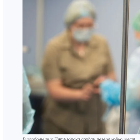
В горбольнице Пятигорска создан резерв койко-мест