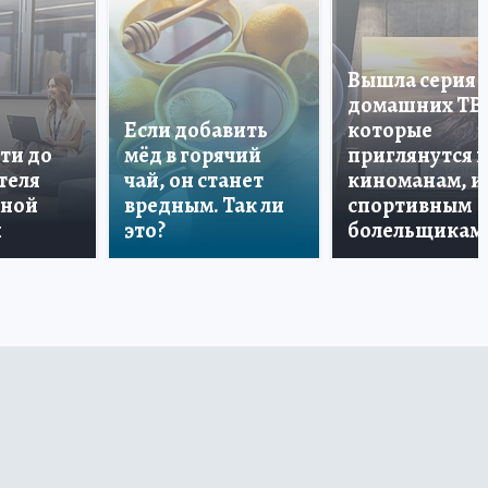
Вышла серия
домашних ТВ
Если добавить
которые
ти до
мёд в горячий
приглянутся 
теля
чай, он станет
киноманам, и
дной
вредным. Так ли
спортивным
и
это?
болельщикам