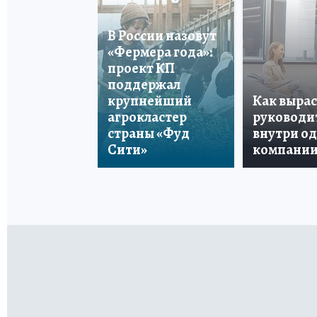
В России назовут
«Фермера года»:
проект КП
поддержал
крупнейший
Как вырас
агрокластер
руководи
страны «Фуд
внутри о
Сити»
компани