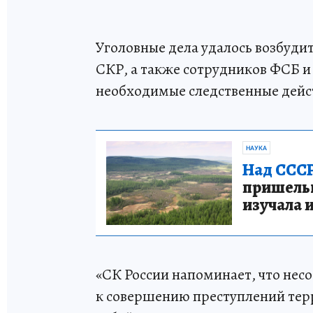
Уголовные дела удалось возбуди
СКР, а также сотрудников ФСБ и
необходимые следственные дейст
НАУКА
Над СССР
пришельце
изучала 
«СК России напоминает, что нес
к совершению преступлений терр