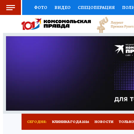
ФОТО
ВИДЕО
СПЕЦОПЕРАЦИЯ
ПОЛ
СОЦПОДДЕРЖКА
НАУКА
СПОРТ
КО
ВЫБОР ЭКСПЕРТОВ
ДОКТОР
ФИНАНС
КНИЖНАЯ ПОЛКА
ПРОГНОЗЫ НА СПОРТ
ПРЕСС-ЦЕНТР
НЕДВИЖИМОСТЬ
ТЕЛЕ
РАДИО КП
РЕКЛАМА
ТЕСТЫ
НОВОЕ 
СЕГОДНЯ:
КЛИНИКА ГОДА 2026
НОВОСТИ
ТОЛЬКО