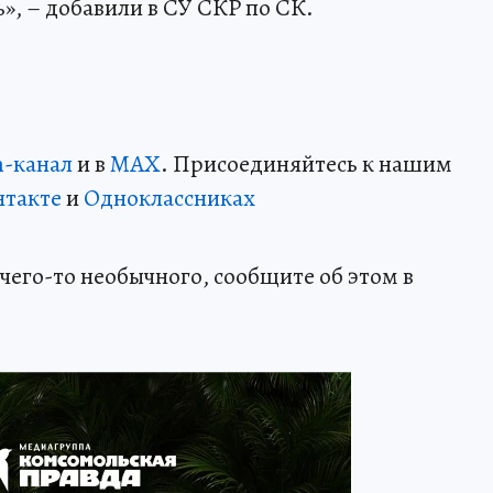
», – добавили в СУ СКР по СК.
m-канал
и в
MAX
. Присоединяйтесь к нашим
нтакте
и
Одноклассниках
чего-то необычного, сообщите об этом в