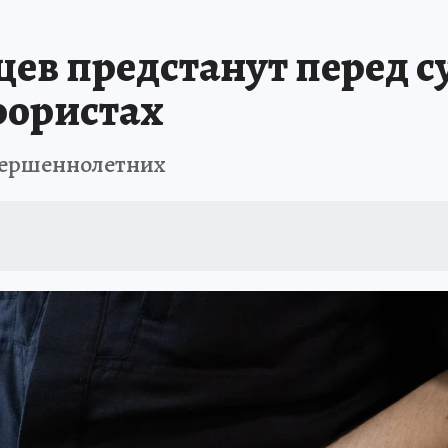
АФИША
ИСПЫТАНО НА СЕБЕ
ев предстанут перед с
рористах
вершеннолетних