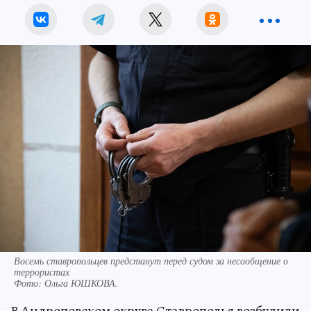
Восемь ставропольцев предстанут перед судом за несообщение о
террористах
Фото:
Ольга ЮШКОВА.
В Андроповском округе Ставрополья возбудили