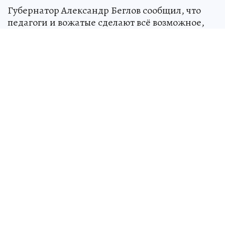
Губернатор Александр Беглов сообщил, что
педагоги и вожатые сделают всё возможное,
чтобы это лето оставило у ребят из Дагестана
только самые яркие и позитивные
впечатления.
Уважаемые читатели!
Подписывайтесь на наш
Telegram-канал
и в
MAX
. Присоединяйтесь к нашим группам в
социальных сетях
Вконтакте
и
Одноклассниках