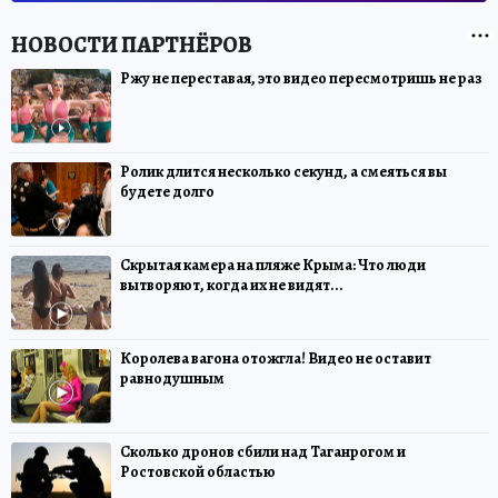
Ржу не переставая, это видео пересмотришь не раз
Ролик длится несколько секунд, а смеяться вы
будете долго
Скрытая камера на пляже Крыма: Что люди
вытворяют, когда их не видят...
Королева вагона отожгла! Видео не оставит
равнодушным
Сколько дронов сбили над Таганрогом и
Ростовской областью