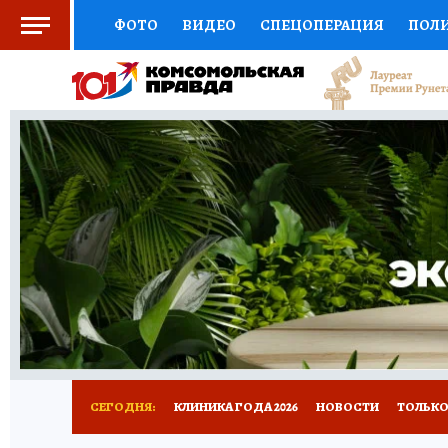
ФОТО
ВИДЕО
СПЕЦОПЕРАЦИЯ
ПОЛ
СОЦПОДДЕРЖКА
НАУКА
СПОРТ
КО
ВЫБОР ЭКСПЕРТОВ
ДОКТОР
ФИНАНС
КНИЖНАЯ ПОЛКА
ПРОГНОЗЫ НА СПОРТ
ПРЕСС-ЦЕНТР
НЕДВИЖИМОСТЬ
ТЕЛЕ
РАДИО КП
РЕКЛАМА
ТЕСТЫ
НОВОЕ 
СЕГОДНЯ:
КЛИНИКА ГОДА 2026
НОВОСТИ
ТОЛЬКО