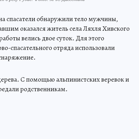
на спасатели обнаружили тело мужчины,
павшим оказался житель села Ляхля Хивского
аботы велись двое суток. Для этого
во-спасательного отряда использовали
снаряжение.
дерева. С помощью альпинистских веревок и
ередали родственникам.