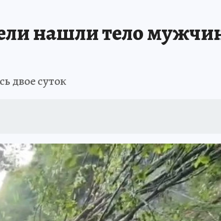
АФИША
ИСПЫТАНО НА СЕБЕ
тели нашли тело мужчи
ь двое суток