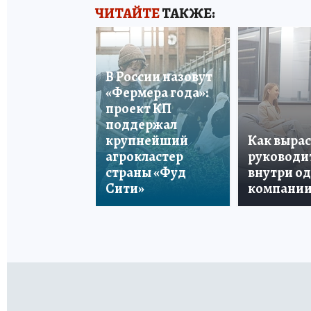
ЧИТАЙТЕ
ТАКЖЕ:
В России назовут
«Фермера года»:
проект КП
поддержал
крупнейший
Как вырас
агрокластер
руководи
страны «Фуд
внутри о
Сити»
компани