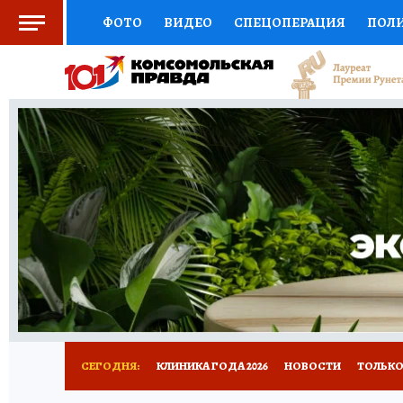
ФОТО
ВИДЕО
СПЕЦОПЕРАЦИЯ
ПОЛ
СОЦПОДДЕРЖКА
НАУКА
СПОРТ
КО
ВЫБОР ЭКСПЕРТОВ
ДОКТОР
ФИНАНС
КНИЖНАЯ ПОЛКА
ПРОГНОЗЫ НА СПОРТ
ПРЕСС-ЦЕНТР
НЕДВИЖИМОСТЬ
ТЕЛЕ
РАДИО КП
РЕКЛАМА
ТЕСТЫ
НОВОЕ 
СЕГОДНЯ:
КЛИНИКА ГОДА 2026
НОВОСТИ
ТОЛЬКО