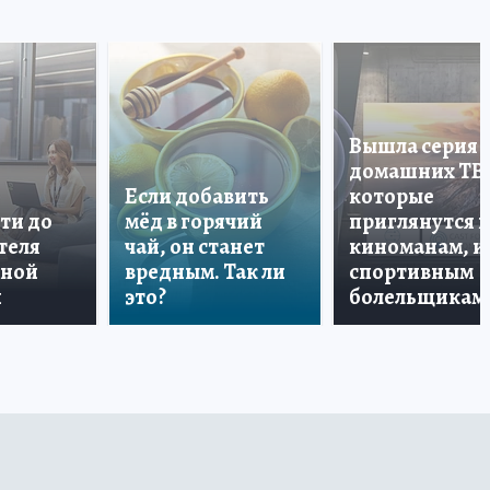
Вышла серия
домашних ТВ
Если добавить
которые
ти до
мёд в горячий
приглянутся 
теля
чай, он станет
киноманам, и
дной
вредным. Так ли
спортивным
и
это?
болельщикам