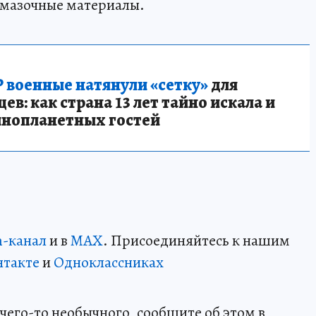
-смазочные материалы.
 военные натянули «сетку»
для
в: как страна 13 лет тайно искала и
инопланетных гостей
m-канал
и в
MAX
. Присоединяйтесь к нашим
нтакте
и
Одноклассниках
чего-то необычного, сообщите об этом в