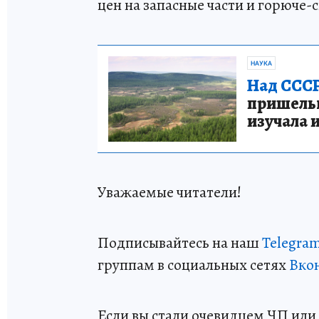
цен на запасные части и горюче
НАУКА
Над СССР
пришельце
изучала 
Уважаемые читатели!
Подписывайтесь на наш
Telegra
группам в социальных сетях
Вко
Если вы стали очевидцем ЧП или 