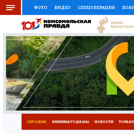
ФОТО
ВИДЕО
СПЕЦОПЕРАЦИЯ
ПОЛ
СОЦПОДДЕРЖКА
НАУКА
СПОРТ
КО
ВЫБОР ЭКСПЕРТОВ
ДОКТОР
ФИНАНС
КНИЖНАЯ ПОЛКА
ПРОГНОЗЫ НА СПОРТ
ПРЕСС-ЦЕНТР
НЕДВИЖИМОСТЬ
ТЕЛЕ
РАДИО КП
РЕКЛАМА
ТЕСТЫ
НОВОЕ 
СЕГОДНЯ:
КЛИНИКА ГОДА 2026
НОВОСТИ
ТОЛЬКО