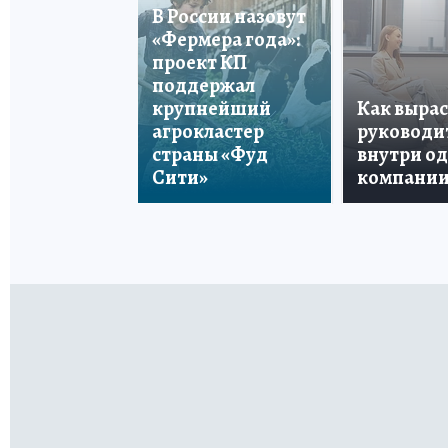
В России назовут
«Фермера года»:
проект КП
поддержал
крупнейший
Как вырас
агрокластер
руководи
страны «Фуд
внутри о
Сити»
компани