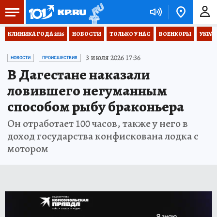
КЛИНИКА ГОДА 2026
НОВОСТИ
ТОЛЬКО У НАС
ВОЕНКОРЫ
УКРА
3 июля 2026 17:36
НОВОСТИ
ПРОИСШЕСТВИЯ
В Дагестане наказали
ловившего негуманным
способом рыбу браконьера
Он отработает 100 часов, также у него в
доход государства конфискована лодка с
мотором