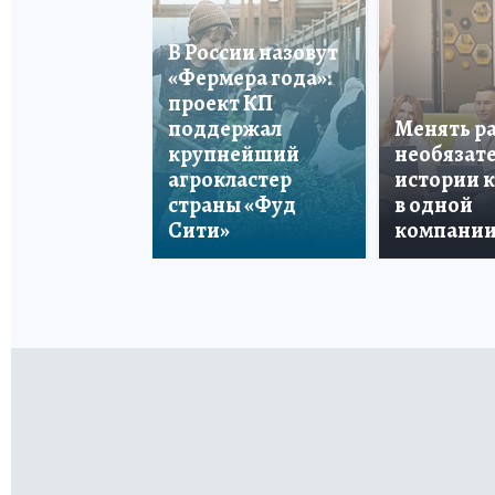
В России назовут
«Фермера года»:
проект КП
поддержал
Менять р
крупнейший
необязате
агрокластер
истории 
страны «Фуд
в одной
Сити»
компани