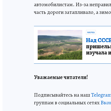
автомобилистам. Из-за неправи
часть дороги затапливало, а зим
НАУКА
Над СССР
пришельце
изучала 
Уважаемые читатели!
Подписывайтесь на наш
Telegra
группам в социальных сетях
Вко