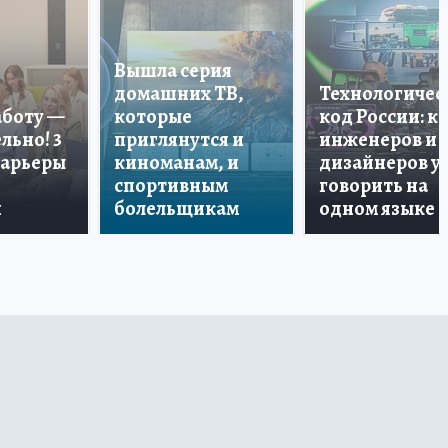
Вышла серия
домашних ТВ,
Технологичес
аботу —
которые
код России: к
льно! 3
приглянутся и
инженеров и
карьеры
киноманам, и
дизайнеров у
спортивным
говорить на
и
болельщикам
одном языке