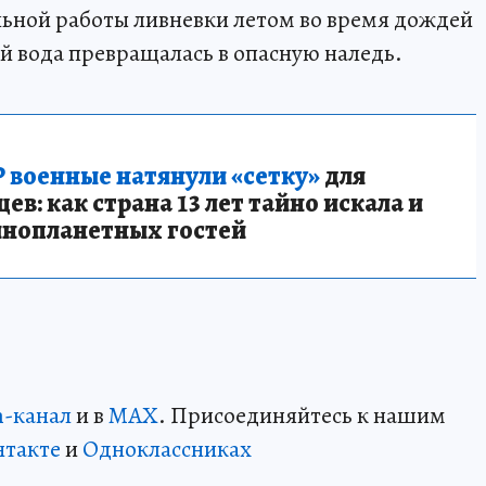
льной работы ливневки летом во время дождей
ой вода превращалась в опасную наледь.
 военные натянули «сетку»
для
в: как страна 13 лет тайно искала и
инопланетных гостей
m-канал
и в
MAX
. Присоединяйтесь к нашим
нтакте
и
Одноклассниках