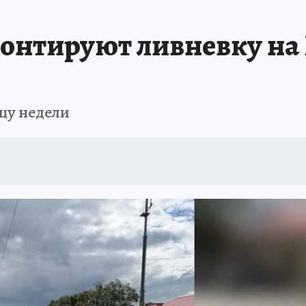
АФИША
ИСПЫТАНО НА СЕБЕ
монтируют ливневку на
цу недели