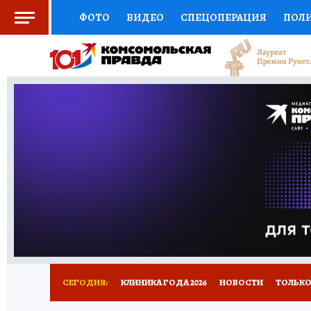
ФОТО
ВИДЕО
СПЕЦОПЕРАЦИЯ
ПОЛ
СОЦПОДДЕРЖКА
НАУКА
СПОРТ
КО
ВЫБОР ЭКСПЕРТОВ
ДОКТОР
ФИНАНС
КНИЖНАЯ ПОЛКА
ПРОГНОЗЫ НА СПОРТ
ПРЕСС-ЦЕНТР
НЕДВИЖИМОСТЬ
ТЕЛЕ
РАДИО КП
РЕКЛАМА
ТЕСТЫ
НОВОЕ 
СЕГОДНЯ:
КЛИНИКА ГОДА 2026
НОВОСТИ
ТОЛЬКО