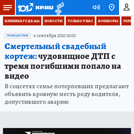
КЛИНИКА ГОДА 2026
НОВОСТИ
ТОЛЬКО У НАС
ВОЕНКОРЫ
УКРА
6 сентября 2020 20:00
ПРОИСШЕСТВИЯ
Смертельный свадебный
кортеж:
чудовищное ДТП с
тремя погибшими попало на
видео
В соцсетях семье потерпевших предлагают
объявить кровную месть роду водителя,
допустившего аварию