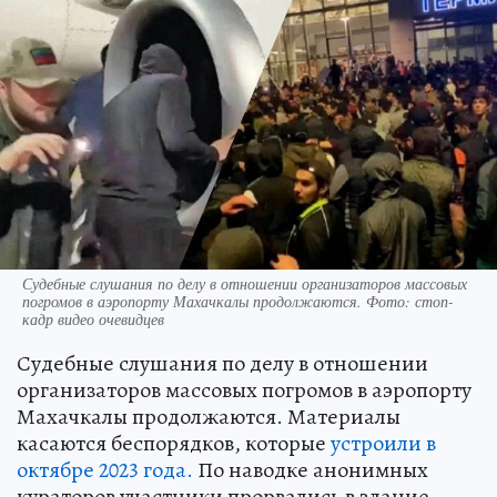
Судебные слушания по делу в отношении организаторов массовых
погромов в аэропорту Махачкалы продолжаются. Фото: стоп-
кадр видео очевидцев
Судебные слушания по делу в отношении
организаторов массовых погромов в аэропорту
Махачкалы продолжаются. Материалы
касаются беспорядков, которые
устроили в
октябре 2023 года.
По наводке анонимных
кураторов участники прорвались в здание