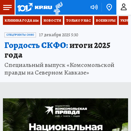
КЛИНИКА ГОДА 2026
НОВОСТИ
ТОЛЬКО У НАС
ВОЕНКОРЫ
УКРА
17 декабря 2025 5:30
СПЕЦПРОЕКТЫ СКФО
Гордость СКФО:
итоги 2025
года
Специальный выпуск «Комсомольской
правды на Северном Кавказе»