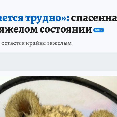
АФИША
ИСПЫТАНО НА СЕБЕ
ется трудно»:
спасенна
тяжелом состоянии
ФОТО
 остается крайне тяжелым