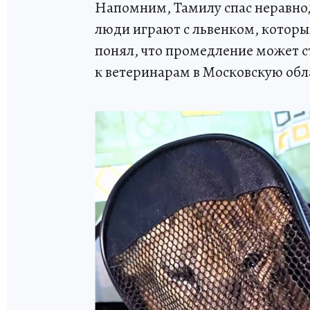
Напомним, Тамилу спас неравно
люди играют с львенком, котор
понял, что промедление может с
к ветеринарам в Московскую обл