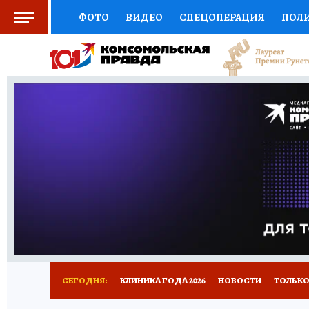
ФОТО
ВИДЕО
СПЕЦОПЕРАЦИЯ
ПОЛ
СОЦПОДДЕРЖКА
НАУКА
СПОРТ
КО
ВЫБОР ЭКСПЕРТОВ
ДОКТОР
ФИНАНС
КНИЖНАЯ ПОЛКА
ПРОГНОЗЫ НА СПОРТ
ПРЕСС-ЦЕНТР
НЕДВИЖИМОСТЬ
ТЕЛЕ
РАДИО КП
РЕКЛАМА
ТЕСТЫ
НОВОЕ 
СЕГОДНЯ:
КЛИНИКА ГОДА 2026
НОВОСТИ
ТОЛЬКО