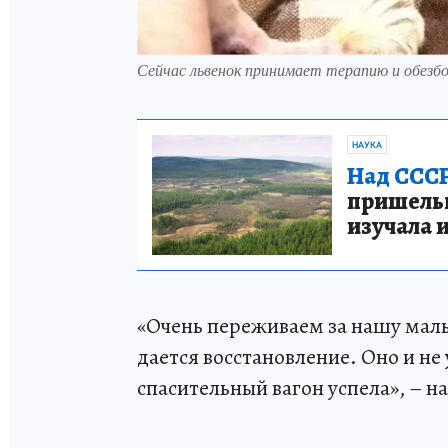
Сейчас львенок принимает терапию и обезбо
НАУКА
Над СССР
пришельце
изучала 
«Очень переживаем за нашу малы
дается восстановление. Оно и не
спасительный вагон успела», – н