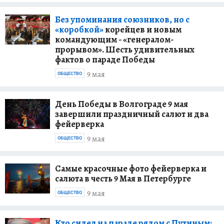
Без упоминания союзников, но с
«коробкой»
корейцев и новым
командующим - «генералом-
прорывом». Шесть удивительных
фактов о параде Победы
9 мая
ОБЩЕСТВО
День Победы в Волгограде 9 мая
завершили праздничный салют и два
фейерверка
9 мая
ОБЩЕСТВО
Самые красочные фото фейерверка и
салюта в честь 9 Мая в Петербурге
9 мая
ОБЩЕСТВО
Кто сидел на параде рядом с Путиным: