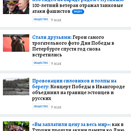
100-летний ветеран отражал танковые
атаки фашистов
ВИДЕО
9 мая
ОБЩЕСТВО
Стали друзьями:
Герои самого
трогательного фото Дня Победы в
Петербурге спустя год снова
встретились
9 мая
ОБЩЕСТВО
Провокации силовиков и толпы на
берегу:
Концерт Победы в Ивангороде
объединил на границе эстонцев и
русских
9 мая
ОБЩЕСТВО
«Вы заплатили цену за весь мир»:
как в
Турции прошли акции памяти ко Дню