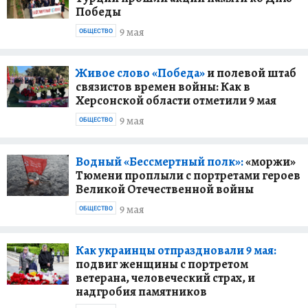
Победы
9 мая
ОБЩЕСТВО
Живое слово «Победа»
и полевой штаб
связистов времен войны: Как в
Херсонской области отметили 9 мая
9 мая
ОБЩЕСТВО
Водный «Бессмертный полк»:
«моржи»
Тюмени проплыли с портретами героев
Великой Отечественной войны
9 мая
ОБЩЕСТВО
Как украинцы отпраздновали 9 мая:
подвиг женщины с портретом
ветерана, человеческий страх, и
надгробия памятников