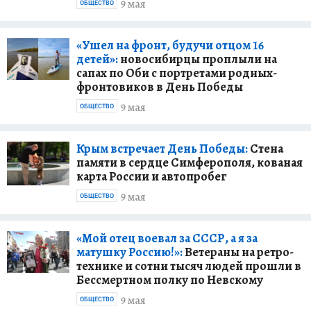
9 мая
ОБЩЕСТВО
«Ушел на фронт, будучи отцом 16
детей»:
новосибирцы проплыли на
сапах по Оби с портретами родных-
фронтовиков в День Победы
9 мая
ОБЩЕСТВО
Крым встречает День Победы:
Стена
памяти в сердце Симферополя, кованая
карта России и автопробег
9 мая
ОБЩЕСТВО
«Мой отец воевал за СССР, а я за
матушку Россию!»:
Ветераны на ретро-
технике и сотни тысяч людей прошли в
Бессмертном полку по Невскому
9 мая
ОБЩЕСТВО