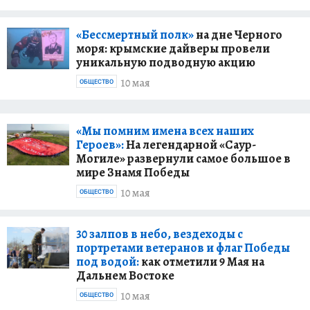
«Бессмертный полк»
на дне Черного
моря: крымские дайверы провели
уникальную подводную акцию
10 мая
ОБЩЕСТВО
«Мы помним имена всех наших
Героев»:
На легендарной «Саур-
Могиле» развернули самое большое в
мире Знамя Победы
10 мая
ОБЩЕСТВО
30 залпов в небо, вездеходы с
портретами ветеранов и флаг Победы
под водой:
как отметили 9 Мая на
Дальнем Востоке
10 мая
ОБЩЕСТВО