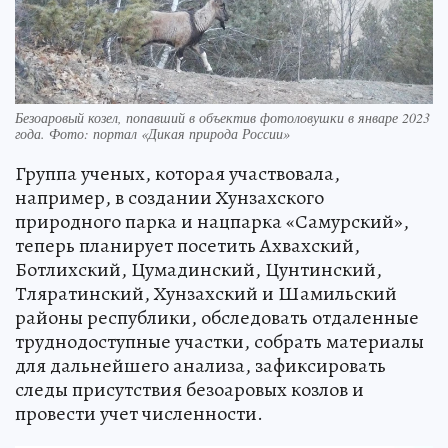
Безоаровый козел, попавший в объектив фотоловушки в январе 2023
года. Фото: портал «Дикая природа России»
Группа ученых, которая участвовала,
например, в создании Хунзахского
природного парка и нацпарка «Самурский»,
теперь планирует посетить Ахвахский,
Ботлихский, Цумадинский, Цунтинский,
Тляратинский, Хунзахский и Шамильский
районы республики, обследовать отдаленные
труднодоступные участки, собрать материалы
для дальнейшего анализа, зафиксировать
следы присутствия безоаровых козлов и
провести учет численности.