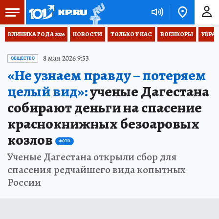
КЛИНИКА ГОДА 2026
НОВОСТИ
ТОЛЬКО У НАС
ВОЕНКОРЫ
УКРА
8 мая 2026 9:53
ОБЩЕСТВО
«Не узнаем правду – потеряем
целый вид»:
ученые Дагестана
собирают деньги на спасение
краснокнижных безоаровых
козлов
ФОТО
Ученые Дагестана открыли сбор для
спасения редчайшего вида копытных
России