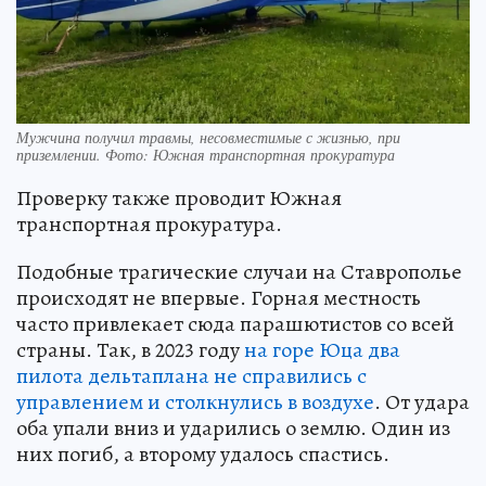
Мужчина получил травмы, несовместимые с жизнью, при
приземлении. Фото: Южная транспортная прокуратура
Проверку также проводит Южная
транспортная прокуратура.
Подобные трагические случаи на Ставрополье
происходят не впервые. Горная местность
часто привлекает сюда парашютистов со всей
страны. Так, в 2023 году
на горе Юца два
пилота дельтаплана не справились с
управлением и столкнулись в воздухе
. От удара
оба упали вниз и ударились о землю. Один из
них погиб, а второму удалось спастись.