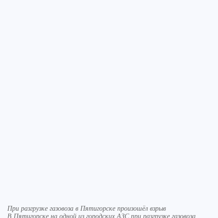
При разгрузке газовоза в Пятигорске произошёл взрыв
В Пятигорске на одной из городских АЗС при разгрузке газовоза