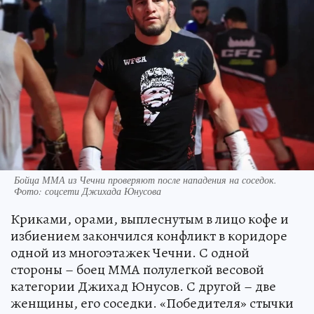
Бойца ММА из Чечни проверяют после нападения на соседок.
Фото: соцсети Джихада Юнусова
Криками, орами, выплеснутым в лицо кофе и
избиением закончился конфликт в коридоре
одной из многоэтажек Чечни. С одной
стороны – боец ММА полулегкой весовой
категории Джихад Юнусов. С другой – две
женщины, его соседки. «Победителя» стычки