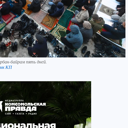
рбан-байрам пять дней.
анк КП