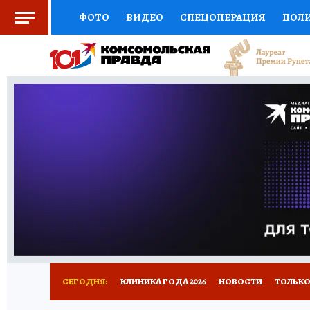
ФОТО
ВИДЕО
СПЕЦОПЕРАЦИЯ
ПОЛ
СОЦПОДДЕРЖКА
НАУКА
СПОРТ
КО
ВЫБОР ЭКСПЕРТОВ
ДОКТОР
ФИНАНС
КНИЖНАЯ ПОЛКА
ПРОГНОЗЫ НА СПОРТ
ПРЕСС-ЦЕНТР
НЕДВИЖИМОСТЬ
ТЕЛЕ
РАДИО КП
РЕКЛАМА
ТЕСТЫ
НОВОЕ 
СЕГОДНЯ:
КЛИНИКА ГОДА 2026
НОВОСТИ
ТОЛЬКО