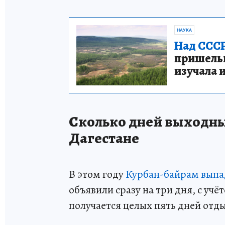
НАУКА
Над СССР
пришельце
изучала 
Сколько дней выходны
Дагестане
В этом году
Курбан-байрам выпад
объявили сразу на три дня, с учё
получается целых пять дней отд