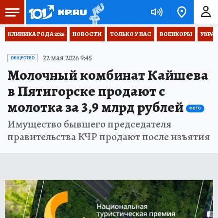
КЛИНИКА ГОДА 2026
НОВОСТИ
ТОЛЬКО У НАС
ВОЕНКОРЫ
УКРА
22 мая 2026 9:45
ОБЩЕСТВО
Молочный комбинат Кайшева
в Пятигорске продают с
молотка за 3,9 млрд рублей
ФОТО
Имущество бывшего председателя
правительства КЧР продают после изъятия