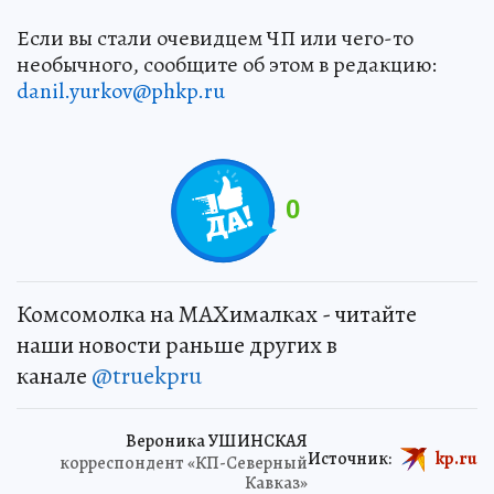
Если вы стали очевидцем ЧП или чего-то
необычного, сообщите об этом в редакцию:
danil.yurkov@phkp.ru
0
Комсомолка на MAXималках - читайте
наши новости раньше других в
канале
@truekpru
Вероника УШИНСКАЯ
Источник:
kp.ru
корреспондент «КП-Северный
Кавказ»