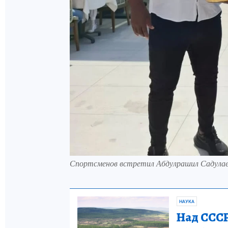
Спортсменов встретил Абдулрашил Садулае
НАУКА
Над СССР