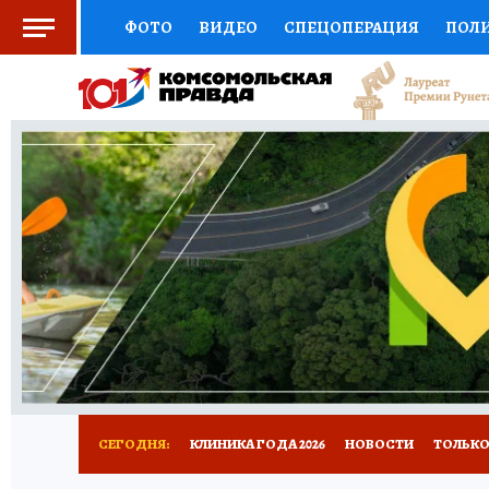
ФОТО
ВИДЕО
СПЕЦОПЕРАЦИЯ
ПОЛ
СОЦПОДДЕРЖКА
НАУКА
СПОРТ
КО
ВЫБОР ЭКСПЕРТОВ
ДОКТОР
ФИНАНС
КНИЖНАЯ ПОЛКА
ПРОГНОЗЫ НА СПОРТ
ПРЕСС-ЦЕНТР
НЕДВИЖИМОСТЬ
ТЕЛЕ
РАДИО КП
РЕКЛАМА
ТЕСТЫ
НОВОЕ 
СЕГОДНЯ:
КЛИНИКА ГОДА 2026
НОВОСТИ
ТОЛЬКО