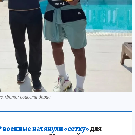
в. Фото: соцсети борца
 военные натянули «сетку»
для