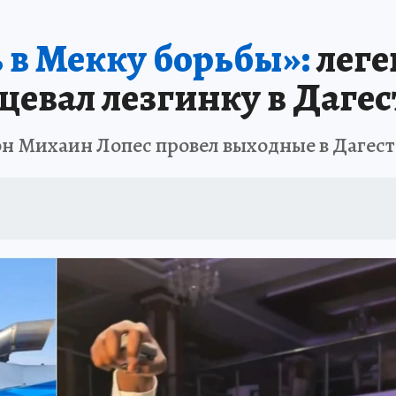
АФИША
ИСПЫТАНО НА СЕБЕ
 в Мекку борьбы»:
леге
цевал лезгинку в Дагес
 Михаин Лопес провел выходные в Дагест