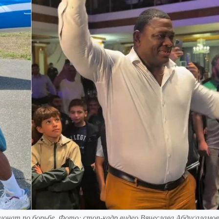
ионат по борьбе. Фото: стоп-кадр видео Вячеслава Абдусаламо