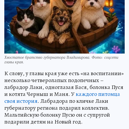
Хвостатое братство губернатора Владимирова. Фото: соцсети
главы края.
К слову, у главы края уже есть «на воспитании»
несколько четверолапых подопечных –
лабрадор Лаки, одноглазая Бася, болонка Пуся
и котята Черныш и Маня. У
каждого питомца
своя история
. Лабрадора по кличке Лаки
губернатору региона подарил коллектив.
Мальтийскую болонку Пусю он с супругой
подарили детям на Новый год.