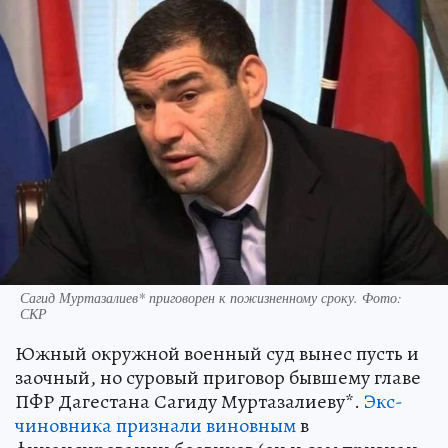
Сагид Муртазалиев* приговорен к пожизненному сроку. Фото:
СКР
Южный окружной военный суд вынес пусть и
заочный, но суровый приговор бывшему главе
ПФР Дагестана Сагиду Муртазалиеву*.
Экс-
чиновника признали виновным
в