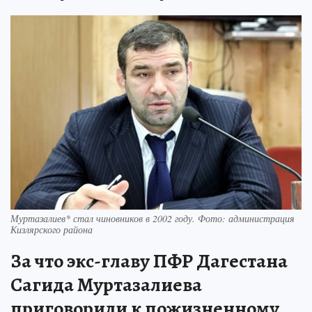
Муртазалиев* стал чиновников в 2002 году. Фото: администрация
Кизлярского района
За что экс-главу ПФР Дагестана
Сагида Муртазалиева
приговорили к пожизненному