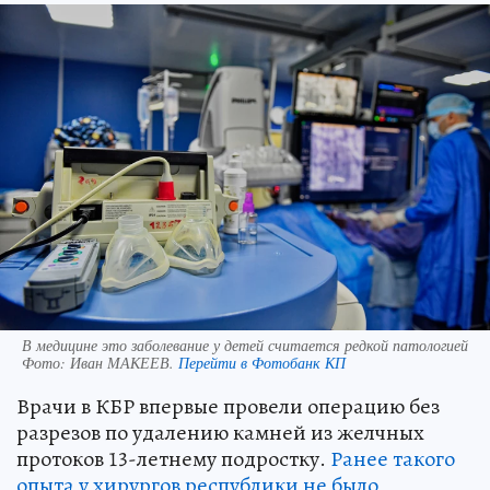
В медицине это заболевание у детей считается редкой патологией
Фото:
Иван МАКЕЕВ.
Перейти в Фотобанк КП
Врачи в КБР впервые провели операцию без
разрезов по удалению камней из желчных
протоков 13-летнему подростку.
Ранее такого
опыта у хирургов республики не было
,