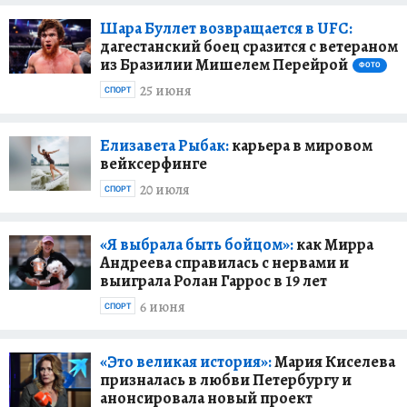
Шара Буллет возвращается в UFC:
дагестанский боец сразится с ветераном
из Бразилии Мишелем Перейрой
ФОТО
25 июня
СПОРТ
Елизавета Рыбак:
карьера в мировом
вейксерфинге
20 июля
СПОРТ
«Я выбрала быть бойцом»:
как Мирра
Андреева справилась с нервами и
выиграла Ролан Гаррос в 19 лет
6 июня
СПОРТ
«Это великая история»:
Мария Киселева
призналась в любви Петербургу и
анонсировала новый проект