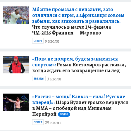
Мбаппе промазал с пенальти, зато
отличился с игры, а африканцы совсем
забыли, как атаковать и развалились.
Что случилось в матче 1/4-финала
ЧМ-2026 Франция — Марокко
9 июля
СПОРТ
«Пока не помрем, будем заниматься
спортом»:
Роман Костомаров рассказал,
когда ждать его возвращение на лед
3 июля
ЗВЕЗДЫ
«Россия – мощь! Кавказ – сила! Русские
вперед!»:
Шара Буллет громко вернулся
в ММА – с победой над Мишелем
Перейрой
ВИДЕО
29 июня
СПОРТ