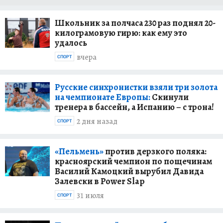
Школьник за полчаса 230 раз поднял 20-
килограмовую гирю: как ему это
удалось
вчера
СПОРТ
Русские синхронистки взяли три золота
на чемпионате Европы:
Скинули
тренера в бассейн, а Испанию – с трона!
2 дня назад
СПОРТ
«Пельмень»
против дерзкого поляка:
красноярский чемпион по пощечинам
Василий Камоцкий вырубил Давида
Залевски в Power Slap
31 июля
СПОРТ