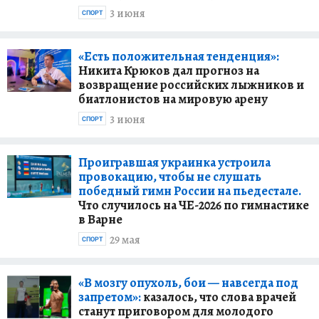
3 июня
СПОРТ
«Есть положительная тенденция»:
Никита Крюков дал прогноз на
возвращение российских лыжников и
биатлонистов на мировую арену
3 июня
СПОРТ
Проигравшая украинка устроила
провокацию, чтобы не слушать
победный гимн России на пьедестале.
Что случилось на ЧЕ-2026 по гимнастике
в Варне
29 мая
СПОРТ
«В мозгу опухоль, бои — навсегда под
запретом»:
казалось, что слова врачей
станут приговором для молодого