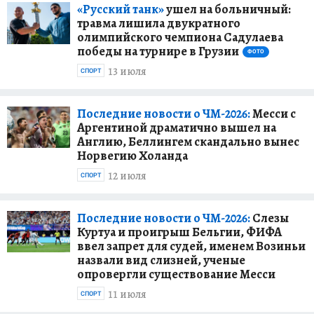
«Русский танк»
ушел на больничный:
травма лишила двукратного
олимпийского чемпиона Садулаева
победы на турнире в Грузии
ФОТО
13 июля
СПОРТ
Последние новости о ЧМ-2026:
Месси с
Аргентиной драматично вышел на
Англию, Беллингем скандально вынес
Норвегию Холанда
12 июля
СПОРТ
Последние новости о ЧМ-2026:
Слезы
Куртуа и проигрыш Бельгии, ФИФА
ввел запрет для судей, именем Возиньи
назвали вид слизней, ученые
опровергли существование Месси
11 июля
СПОРТ