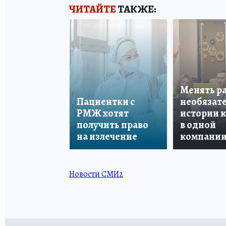
ЧИТАЙТЕ
ТАКЖЕ:
Менять р
Пациентки с
необязате
РМЖ хотят
истории 
получить право
в одной
на излечение
компани
Новости СМИ2