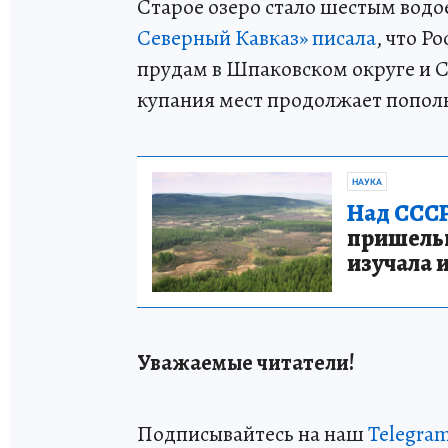
Старое озеро стало шестым вод
Северный Кавказ» писала
, что Р
прудам в Шпаковском округе и 
купания мест продолжает попол
НАУКА
Над СССР
пришельце
изучала 
Уважаемые читатели!
Подписывайтесь на наш
Telegra