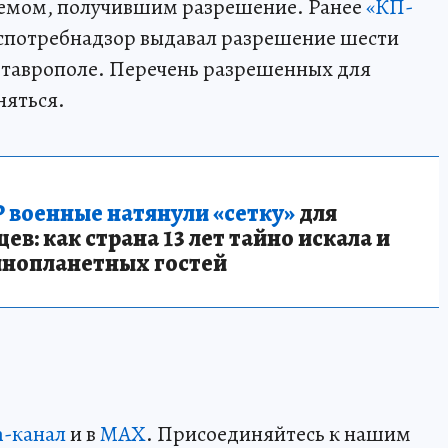
оемом, получившим разрешение. Ранее
«КП-
оспотребнадзор выдавал разрешение шести
Ставрополе. Перечень разрешенных для
няться.
 военные натянули «сетку»
для
в: как страна 13 лет тайно искала и
инопланетных гостей
m-канал
и в
MAX
. Присоединяйтесь к нашим