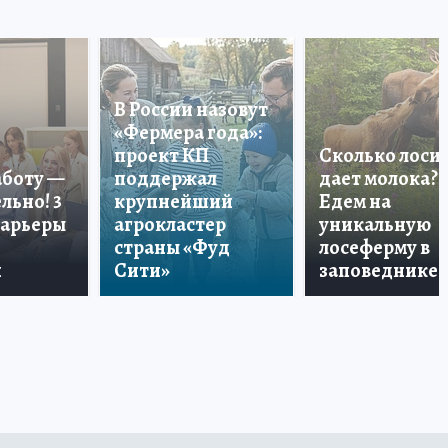
В России назовут
«Фермера года»:
проект КП
Сколько лоси
аботу —
поддержал
дает молока?
льно! 3
крупнейший
Едем на
карьеры
агрокластер
уникальную
страны «Фуд
лосеферму в
и
Сити»
заповеднике!