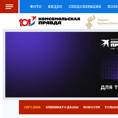
ФОТО
ВИДЕО
СПЕЦОПЕРАЦИЯ
ПОЛ
СОЦПОДДЕРЖКА
НАУКА
СПОРТ
КО
ВЫБОР ЭКСПЕРТОВ
ДОКТОР
ФИНАНС
КНИЖНАЯ ПОЛКА
ПРОГНОЗЫ НА СПОРТ
ПРЕСС-ЦЕНТР
НЕДВИЖИМОСТЬ
ТЕЛЕ
РАДИО КП
РЕКЛАМА
ТЕСТЫ
НОВОЕ 
СЕГОДНЯ:
КЛИНИКА ГОДА 2026
НОВОСТИ
ТОЛЬКО