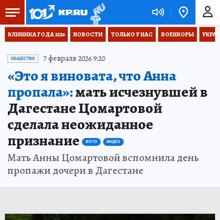
КЛИНИКА ГОДА 2026
НОВОСТИ
ТОЛЬКО У НАС
ВОЕНКОРЫ
УКРА
7 февраля 2026 9:20
ОБЩЕСТВО
«Это я виновата, что Анна
пропала»:
мать исчезнувшей в
Дагестане Цомартовой
сделала неожиданное
признание
ФОТО
ВИДЕО
Мать Анны Цомартовой вспомнила день
пропажи дочери в Дагестане