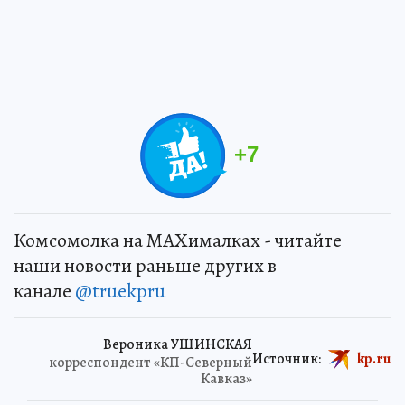
+
7
Комсомолка на MAXималках - читайте
наши новости раньше других в
канале
@truekpru
Вероника УШИНСКАЯ
Источник:
kp.ru
корреспондент «КП-Северный
Кавказ»