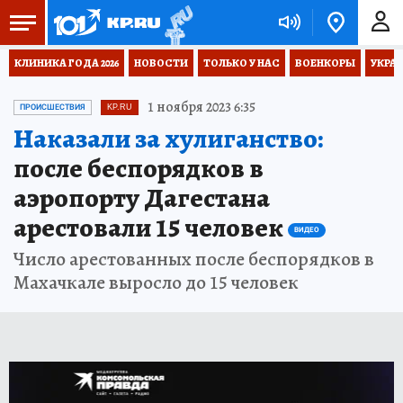
КЛИНИКА ГОДА 2026
НОВОСТИ
ТОЛЬКО У НАС
ВОЕНКОРЫ
УКРА
1 ноября 2023 6:35
ПРОИСШЕСТВИЯ
KP.RU
Наказали за хулиганство:
после беспорядков в
аэропорту Дагестана
арестовали 15 человек
ВИДЕО
Число арестованных после беспорядков в
Махачкале выросло до 15 человек