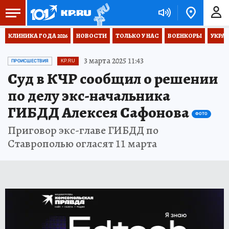
КЛИНИКА ГОДА 2026
НОВОСТИ
ТОЛЬКО У НАС
ВОЕНКОРЫ
УКРА
3 марта 2025 11:43
ПРОИСШЕСТВИЯ
KP.RU
Суд в КЧР сообщил о решении
по делу экс-начальника
ГИБДД Алексея Сафонова
ФОТО
Приговор экс-главе ГИБДД по
Ставрополью огласят 11 марта