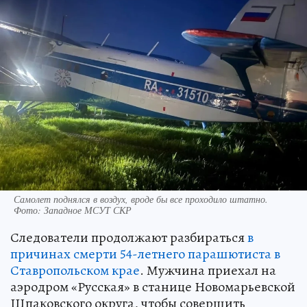
Самолет поднялся в воздух, вроде бы все проходило штатно.
Фото: Западное МСУТ СКР
Следователи продолжают разбираться
в
причинах смерти 54-летнего парашютиста в
Ставропольском крае
. Мужчина приехал на
аэродром «Русская» в станице Новомарьевской
Шпаковского округа, чтобы совершить