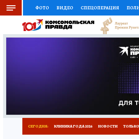
ФОТО
ВИДЕО
СПЕЦОПЕРАЦИЯ
ПОЛ
СОЦПОДДЕРЖКА
НАУКА
СПОРТ
КО
ВЫБОР ЭКСПЕРТОВ
ДОКТОР
ФИНАНС
КНИЖНАЯ ПОЛКА
ПРОГНОЗЫ НА СПОРТ
ПРЕСС-ЦЕНТР
НЕДВИЖИМОСТЬ
ТЕЛЕ
РАДИО КП
РЕКЛАМА
ТЕСТЫ
НОВОЕ 
СЕГОДНЯ:
КЛИНИКА ГОДА 2026
НОВОСТИ
ТОЛЬКО