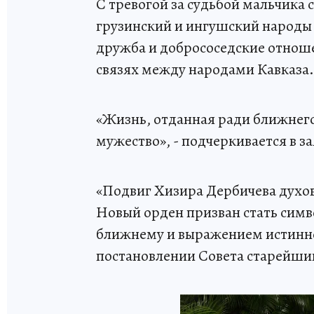
С тревогой за судьбой мальчика с
грузинский и ингушский народы 
дружба и добрососедские отноше
связях между народами Кавказа.
«Жизнь, отданная ради ближнего,
мужество», - подчеркивается в 
«Подвиг Хизира Дербичева духов
Новый орден призван стать сим
ближнему и выражением истинног
постановлении Совета старейши