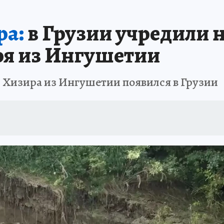
АФИША
ИСПЫТАНО НА СЕБЕ
ра:
в Грузии учредили н
оя из Ингушетии
 Хизира из Ингушетии появился в Грузии