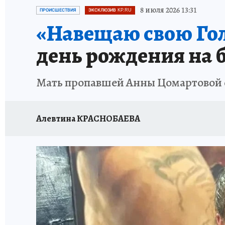
ПРОИСШЕСТВИЯ
АФИША
ИСПЫТАНО Н
8 июля 2026 13:31
ПРОИСШЕСТВИЯ
ЭКСКЛЮЗИВ KP.RU
«Навещаю свою Го
день рождения на б
Мать пропавшей Анны Цомартовой о
Алевтина КРАСНОБАЕВА