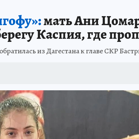
А СЕБЕ
лгофу»:
мать Ани Цомар
ерегу Каспия, где проп
братилась из Дагестана к главе СКР Баст