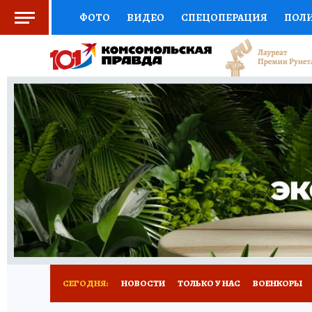
ФОТО
ВИДЕО
СПЕЦОПЕРАЦИЯ
ПОЛ
СОЦПОДДЕРЖКА
НАУКА
СПОРТ
КО
ВЫБОР ЭКСПЕРТОВ
ДОКТОР
ФИНАНС
КНИЖНАЯ ПОЛКА
ПРОГНОЗЫ НА СПОРТ
ПРЕСС-ЦЕНТР
НЕДВИЖИМОСТЬ
ТЕЛЕ
РАДИО КП
РЕКЛАМА
ТЕСТЫ
НОВОЕ 
СЕГОДНЯ:
НОВОСТИ
ТОЛЬКО У НАС
ВОЕНКОРЫ