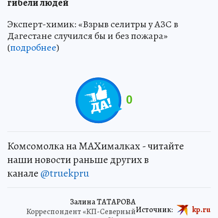
гибели людей
Эксперт-химик: «Взрыв селитры у АЗС в
Дагестане случился бы и без пожара»
(
подробнее
)
0
Комсомолка на MAXималках - читайте
наши новости раньше других в
канале
@truekpru
Залина ТАТАРОВА
Источник:
kp.ru
Корреспондент «КП-Северный