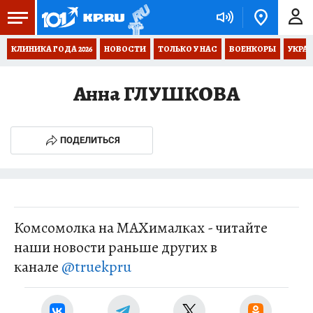
КЛИНИКА ГОДА 2026
НОВОСТИ
ТОЛЬКО У НАС
ВОЕНКОРЫ
УКРА
Анна ГЛУШКОВА
ПОДЕЛИТЬСЯ
Комсомолка на MAXималках - читайте
наши новости раньше других в
канале
@truekpru